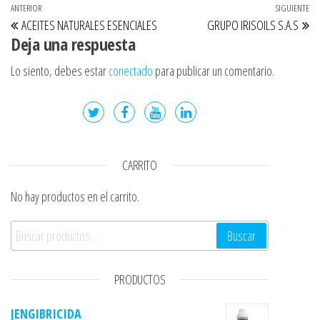
Navegación de entradas
Entrada anterior
ANTERIOR
SIGUIENTE
Si
ACEITES NATURALES ESENCIALES
GRUPO IRISOILS S.A.S
Deja una respuesta
Lo siento, debes estar
conectado
para publicar un comentario.
CARRITO
No hay productos en el carrito.
Buscar por:
Buscar
PRODUCTOS
JENGIBRICIDA