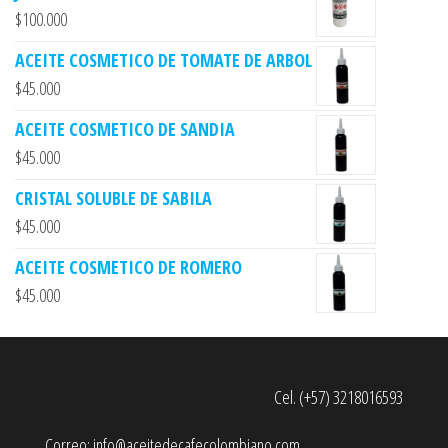
$
100.000
ACEITE COSMETICO DE TOMATE DE ARBOL
$
45.000
ACEITE COSMETICO DE SANDIA
$
45.000
CRISTAL SOLUBLE DE SABILA
$
45.000
ACEITE COSMETICO DE ROMERO
$
45.000
Cel. (+57) 3218016593
Correo: info@aceitedecafecolombiano.com