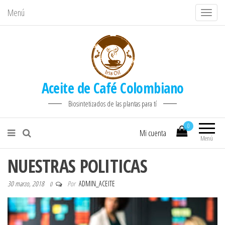
Menú
C
a
m
b
i
Aceite de Café Colombiano
a
r
Biosintetizados de las plantas para tí
n
0
a
Mi cuenta
Menú
v
e
NUESTRAS POLITICAS
g
a
30 marzo, 2018
Por
ADMIN_ACEITE
0
c
i