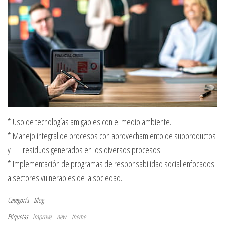
ó
n
* Uso de tecnologías amigables con el medio ambiente.
* Manejo integral de procesos con aprovechamiento de subproductos
y residuos generados en los diversos procesos.
* Implementación de programas de responsabilidad social enfocados
a sectores vulnerables de la sociedad.
Categoría
Blog
Etiquetas
improve
new
theme