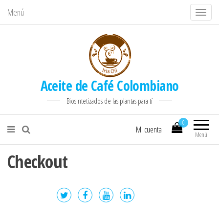
Menú
C
a
m
b
i
Aceite de Café Colombiano
a
r
Biosintetizados de las plantas para tí
n
0
a
Mi cuenta
Menú
v
e
Checkout
g
a
c
i