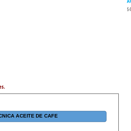
A
$
4
es.