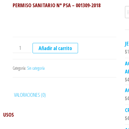
PERMISO SANITARIO N° PSA – 001309-2018
Bu
J
ACEITE MEDICINAL DE CAFE cantidad
Añadir al carrito
$
1
A
Categoría:
Sin categoría
A
$
4
A
VALORACIONES (0)
$
4
C
USOS
$
4