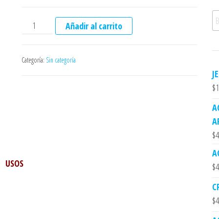
Bu
ACEITE DE CALENDULA cantidad
Añadir al carrito
Categoría:
Sin categoría
J
$
1
A
A
$
4
A
USOS
$
4
C
$
4