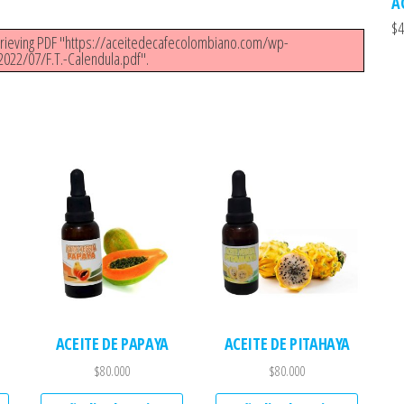
A
$
4
trieving PDF "https://aceitedecafecolombiano.com/wp-
022/07/F.T.-Calendula.pdf".
ACEITE DE PAPAYA
ACEITE DE PITAHAYA
$
80.000
$
80.000