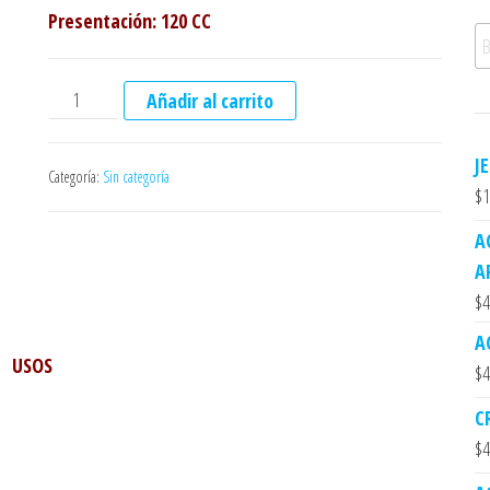
Presentación: 120 CC
Bu
ACEITE COSMETICO DE MARACUYA cantidad
Añadir al carrito
J
Categoría:
Sin categoría
$
1
A
A
$
4
A
USOS
$
4
C
$
4